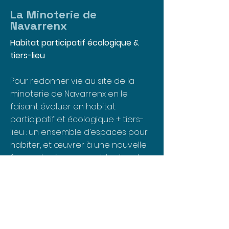
La Minoterie de
Navarrenx
Habitat participatif
écologique
&
tiers-lieu
​Pour redonner vie au site de la
minoterie de Navarrenx en le
faisant évoluer en habitat
participatif et écologique + tiers-
lieu : un ensemble d’espaces pour
habiter, et œuvrer à une nouvelle
façon de vivre ensemble dans le
Béarn des Gaves.
Localiser la Minoterie
43°19'09.9"N 0°45'41.0"W