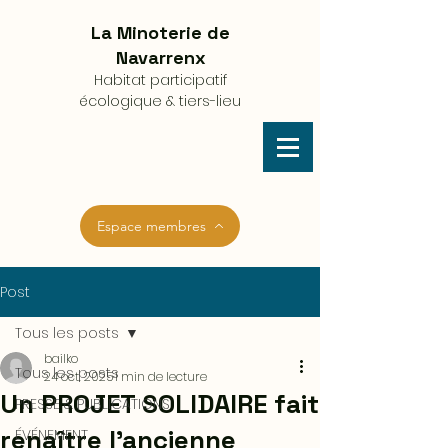
La Minoterie de
Navarrenx
Habitat participatif
écologique
& tiers-lieu
Espace membres
Post
Tous les posts
bailko
Tous les posts
24 oct. 2025
1 min de lecture
Un PROJET SOLIDAIRE fait
PRESSE & PUBLICATIONS
renaître l’ancienne
ÉVÉNEMENT