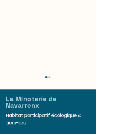
La Minoterie de
Navarrenx
Habitat participatif
écologique
&
tiers-lieu
« Habiter le paysage »
A Navarrenx, d
: le film de Mathilde
Pyrénées-Atlan